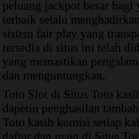
peluang jackpot besar bagi 
terbaik selalu menghadirka
sistem fair play yang tran
tersedia di situs ini telah 
yang memastikan pengalam
dan menguntungkan.
Toto Slot di Situs Toto kas
dapetin penghasilan tambaha
Toto kasih komisi setiap kal
daftar dan main di Situs To