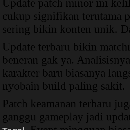
Update patch minor ini keli
cukup signifikan terutama 
sering bikin konten unik. Da
Update terbaru bikin matchm
beneran gak ya. Analisisny
karakter baru biasanya lan
nyobain build paling sakit.
Patch keamanan terbaru jug
ganggu gameplay jadi upda
. Event mingguan biasa