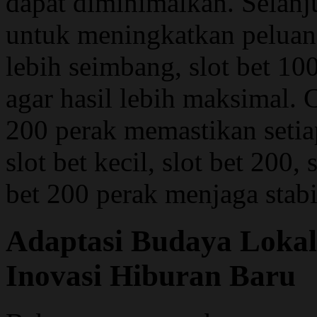
dapat diminimalkan. Selanj
untuk meningkatkan peluan
lebih seimbang, slot bet 1
agar hasil lebih maksimal. 
200 perak memastikan setia
slot bet kecil, slot bet 200, 
bet 200 perak menjaga stabi
Adaptasi Budaya Lokal
Inovasi Hiburan Baru