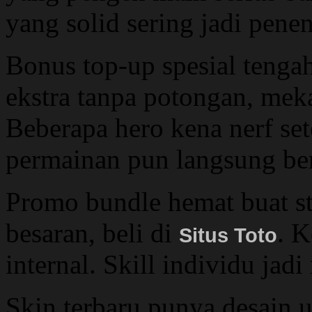
yang solid sering jadi pen
Bonus top-up spesial teng
ekstra tanpa potongan, mek
Beberapa hero kena nerf set
permainan pun langsung ber
Promo bundle hemat buat sta
besaran, beli di
. K
Situs Toto
internal. Skill individu jadi
Skin terbaru punya desain un