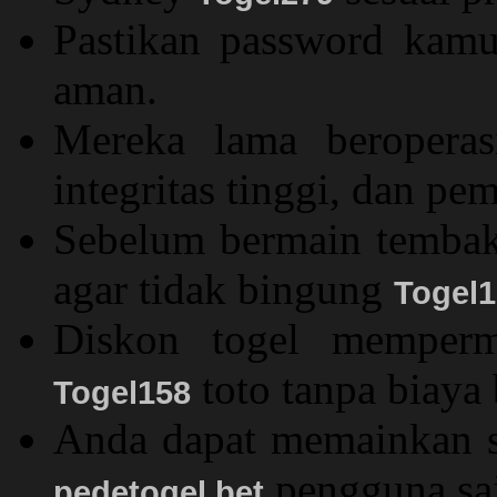
Pastikan password kam
aman.
Mereka lama beroperas
integritas tinggi, dan pe
Sebelum bermain tembak 
agar tidak bingung
Togel1
Diskon togel memperm
toto tanpa biaya 
Togel158
Anda dapat memainkan s
pengguna saj
pedetogel.bet