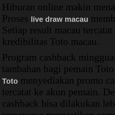
Hiburan online makin mena
Proses
member
live draw macau
Setiap result macau tercata
kredibilitas Toto macau.
Program cashback minggua
tambahan bagi pemain Toto 
menyediakan promo cas
Toto
tercatat ke akun pemain. D
cashback bisa dilakukan lebi
terpercaya memastikan semu