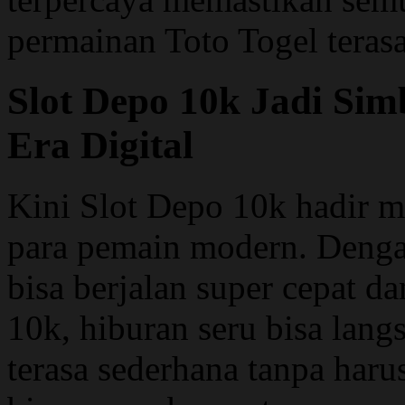
permainan Toto Togel teras
Slot Depo 10k Jadi Si
Era Digital
Kini Slot Depo 10k hadir
para pemain modern. Deng
bisa berjalan super cepat 
10k, hiburan seru bisa lan
terasa sederhana tanpa ha