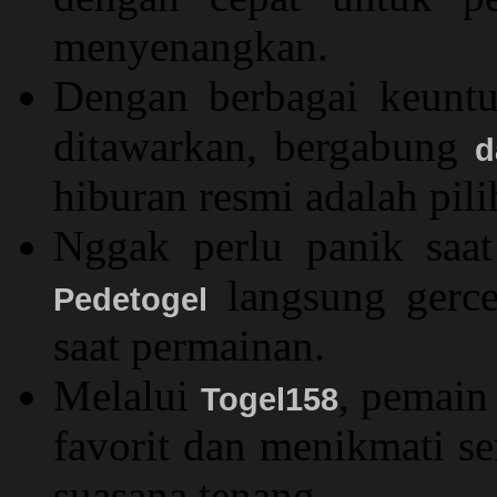
menyenangkan.
Dengan berbagai keuntu
ditawarkan, bergabung
d
hiburan resmi adalah pili
Nggak perlu panik saat 
langsung gerce
Pedetogel
saat permainan.
Melalui
, pemain
Togel158
favorit dan menikmati s
suasana tenang.