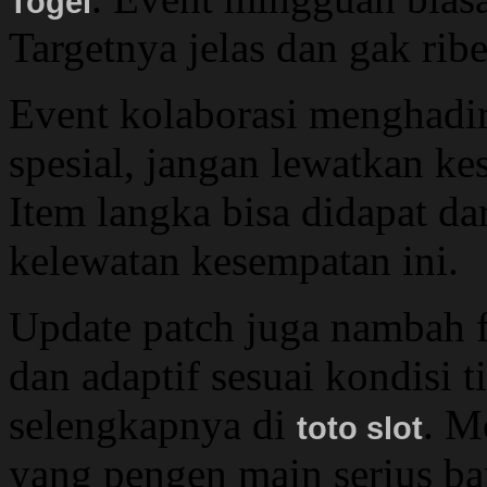
Togel
Targetnya jelas dan gak ribe
Event kolaborasi menghadir
spesial, jangan lewatkan k
Item langka bisa didapat da
kelewatan kesempatan ini.
Update patch juga nambah fi
dan adaptif sesuai kondisi t
selengkapnya di
. M
toto slot
yang pengen main serius ba