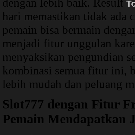
dengan lebih baik. Result
T
hari memastikan tidak ada c
pemain bisa bermain denga
menjadi fitur unggulan ka
menyaksikan pengundian se
kombinasi semua fitur ini,
lebih mudah dan peluang m
Slot777 dengan Fitur 
Pemain Mendapatkan J