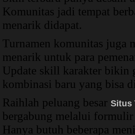
Komunitas jadi tempat berb
menarik didapat.
Turnamen komunitas juga m
menarik untuk para pemenan
Update skill karakter biki
kombinasi baru yang bisa d
Raihlah peluang besar
Situs
bergabung melalui formulir 
Hanya butuh beberapa meni