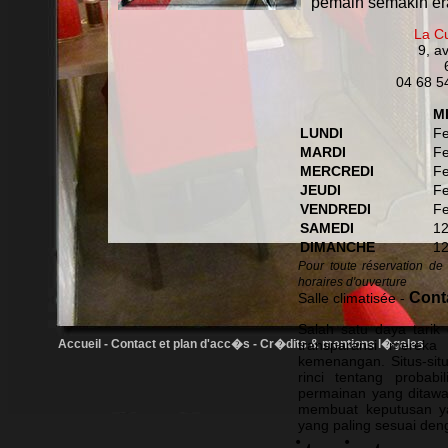
pemain semakin era
La Cu
9, a
04 68 5
MI
LUNDI
F
MARDI
F
MERCREDI
F
JEUDI
F
VENDREDI
F
SAMEDI
12
DIMANCHE
12
Pour toute réservation de
horaires d'ouverture
Conta
Salle climatisée -
Salah satu daya tarik
Accueil
-
Contact et plan d'acc�s
-
Cr�dits & mentions l�gales
transparansi mereka
kemenangan. Situs-situ
rinci tentang probabi
permainan yang ditawa
membuat keputusan ya
yang paling sesuai den